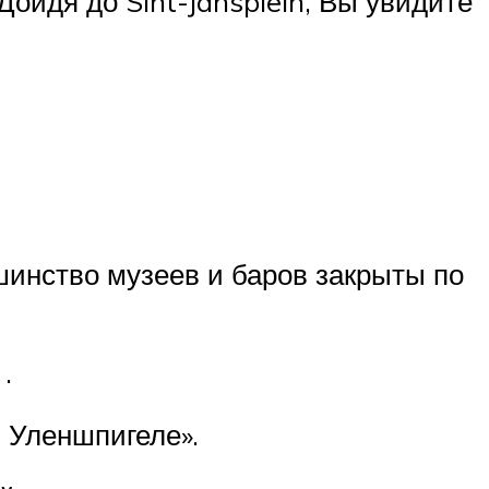
Дойдя до Sint-Jansplein, Вы увидите
шинство музеев и баров закрыты по
.
 Уленшпигеле».