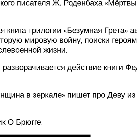
ого писателя Ж. Роденбаха «Мёртвый
я книга трилогии «Безумная Грета» 
орую мировую войну, поиски героями
слевоенной жизни.
ом разворачивается действие книги 
щина в зеркале» пишет про Деву из Б
к О Брюгге.