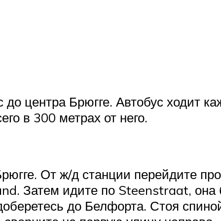
.
с до центра Брюгге. Автобус ходит ка
го в 300 метрах от него.
рюгге. От ж/д станции перейдите про
and. Затем идите по Steenstraat, она 
 доберетесь до Белфорта. Стоя спино