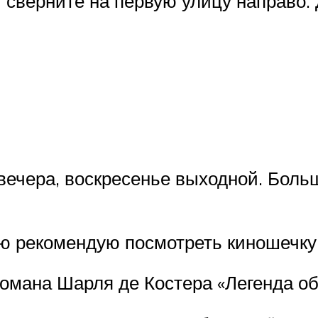
и сверните на первую улицу направо. 
 вечера, воскресенье выходной. Боль
ю рекомендую посмотреть киношечку 
романа Шарля де Костера «Легенда об