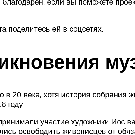
у благодарен, если вы поможете про
а поделитесь ей в соцсетях.
икновения му
 в 20 веке, хотя история собрания 
6 году.
ринимали участие художники Иос ва
ились освободить живописцев от обя