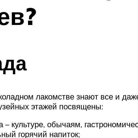
ев?
ада
оладном лакомстве знают все и даже
музейных этажей посвящены:
 – культуре, обычаям, гастрономиче
ный горячий напиток;