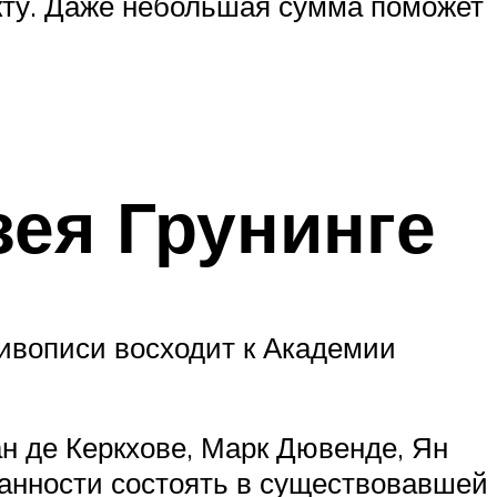
екту. Даже небольшая сумма поможет
зея Грунинге
живописи восходит к Академии
н де Керкхове, Марк Дювенде, Ян
занности состоять в существовавшей