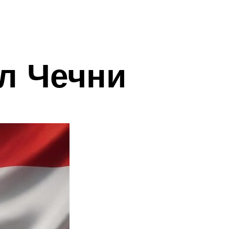
л Чечни