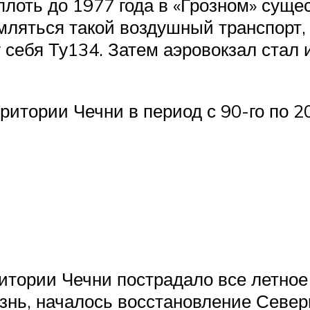
лоть до 1977 года в «Грозном» суще
мляться такой воздушный транспорт, 
у себя Ту134. Затем аэровокзал ста
ритории Чечни в период с 90-го по 2
тории Чечни пострадало все летное 
знь, началось восстановление Север