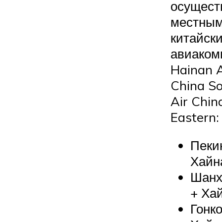
осущест
местны
китайск
авиаком
Hainan A
China So
Air Chin
Eastern:
Пекин
Хайн
Шанха
+ Ха
Гонко