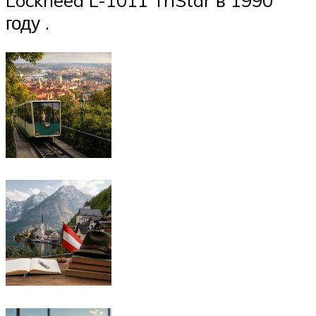
Lockheed L-1011 TriStar в 1990
году .