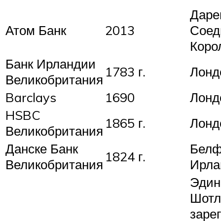
Даре
Атом Банк
2013
Соед
Коро
Банк Ирландии
1783 г.
Лонд
Великобритания
Barclays
1690
Лонд
HSBC
1865 г.
Лонд
Великобритания
Данске Банк
Белф
1824 г.
Великобритания
Ирла
Эдинб
Шотл
заре