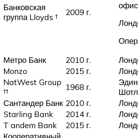
офис
Банковская
2009 г.
группа Lloyds †
Лондо
Опер
Метро Банк
2010 г.
Лонд
Monzo
2015 г.
Лонд
NatWest Group
Эдинб
1968 г.
††
Шотл
Сантандер Банк
2010 г.
Лонд
Starling Bank
2014 г.
Лонд
T andem Bank
2015 г.
Лонд
Кооперативный