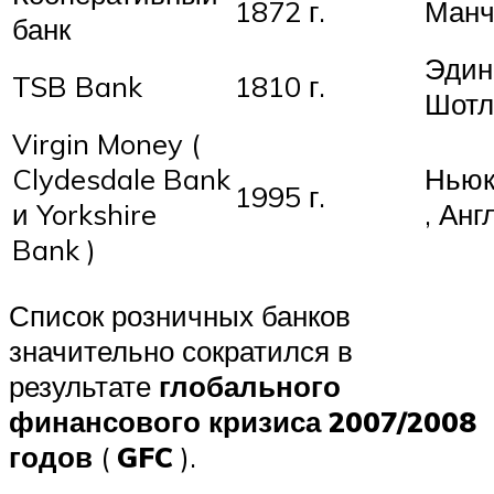
1872 г.
Манч
банк
Эдинб
TSB Bank
1810 г.
Шотл
Virgin Money (
Clydesdale Bank
Ньюк
1995 г.
и Yorkshire
, Анг
Bank )
Список розничных банков
значительно сократился в
результате
глобального
финансового кризиса
2007/2008
годов
(
GFC
).