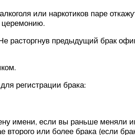
лкоголя или наркотиков паре откажу
ь церемонию.
Не расторгнув предыдущий брак офи
иком.
для регистрации брака:
ену имени, если вы раньше меняли 
ае второго или более брака (если бра