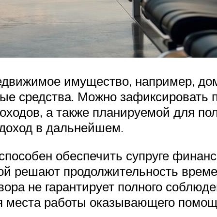
движимое имущество, например, дом
ные средства. Можно зафиксировать 
одов, а также планируемой для полу
 доход в дальнейшем.
 способен обеспечить супруге финан
обой решают продолжительность врем
ора не гарантирует полного соблюде
я места работы оказывающего помощь