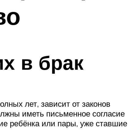
во
х в брак
лных лет, зависит от законов
олжны иметь письменное согласие
ие ребёнка или пары, уже ставшие