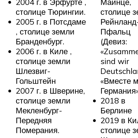
2004 г. в Эрфурте ,
Майнце,
столице Тюрингии.
столице 
2005 г. в Потсдаме
Рейнланд
, столице земли
Пфальц
Бранденбург.
(Девиз:
2006 г. в Киле ,
«Zusamm
столице земли
sind wir
Шлезвиг-
Deutschla
Гольштейн
«Вместе 
2007 г. в Шверине,
Германия»
столице земли
2018 в
Мекленбург-
Берлине
Передняя
2019 в Ки
Померания.
столице 