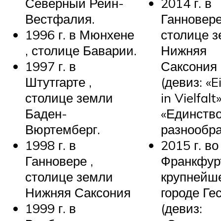
Северный Рейн-
2014 г. в
Вестфалия.
Ганновере
1996 г. в Мюнхене
столице 
, столице Баварии.
Нижняя
1997 г. в
Саксония
Штутгарте ,
(девиз: «E
столице земли
in Vielfalt
Баден-
«Единство
Вюртемберг.
разнообра
1998 г. в
2015 г. во
Ганновере ,
Франкфурт
столице земли
крупнейш
Нижняя Саксония
городе Ге
1999 г. в
(девиз: