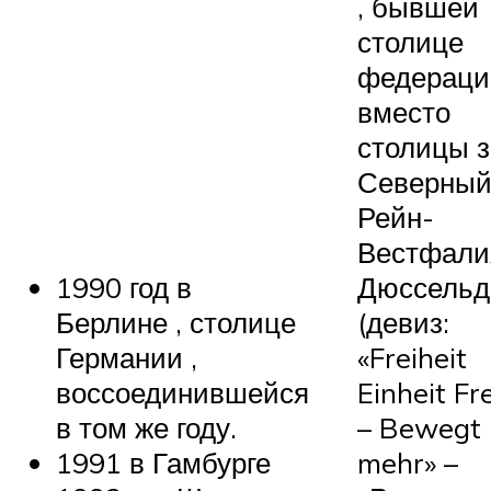
, бывшей
столице
федераци
вместо
столицы 
Северны
Рейн-
Вестфали
1990 год в
Дюссель
Берлине , столице
(девиз:
Германии ,
«Freiheit
воссоединившейся
Einheit Fr
в том же году.
– Bewegt
1991 в Гамбурге
mehr» –