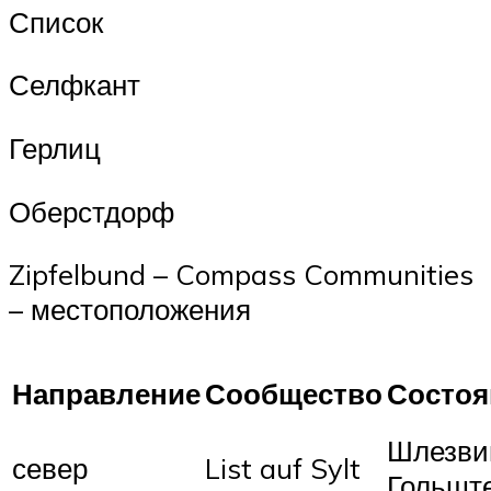
Список
Селфкант
Герлиц
Оберстдорф
Zipfelbund – Compass Communities
– местоположения
Направление
Сообщество
Состоя
Шлезви
север
List auf Sylt
Гольшт