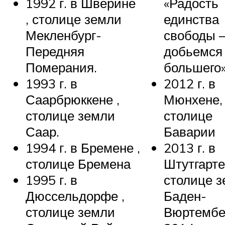
1992 г. в Шверине
«Радость
, столице земли
единства
Мекленбург-
свободы 
Передняя
добьемся
Померания.
большего»
1993 г. в
2012 г. в
Саарбрюккене ,
Мюнхене,
столице земли
столице
Саар.
Баварии
1994 г. в Бремене ,
2013 г. в
столице Бремена
Штутгарте
1995 г. в
столице 
Дюссельдорфе ,
Баден-
столице земли
Вюртембе