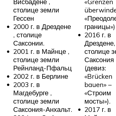
Висбадене ,
«Grenzen
столице земли
überwinde
Гессен
«Преодол
2000 г. в Дрездене
границы»)
, столице
2016 г. в
Саксонии.
Дрездене,
2001 г. в Майнце ,
столице 
столице земли
Саксония
Рейнланд-Пфальц
(девиз:
2002 г. в Берлине
«Brücken
2003 г. в
bauen» –
Магдебурге ,
«Строим
столице земли
мосты»).
Саксония-Анхальт.
2017 г. в