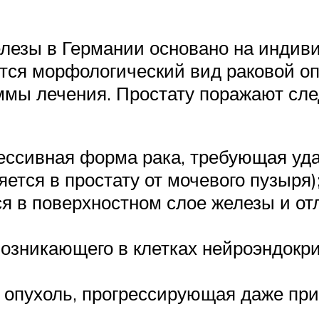
лезы в Германии основано на индив
тся морфологический вид раковой опу
ммы лечения. Простату поражают сл
ессивная форма рака, требующая уда
ется в простату от мочевого пузыря)
ся в поверхностном слое железы и о
возникающего в клетках нейроэндокри
я опухоль, прогрессирующая даже пр