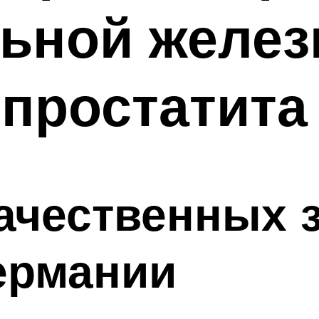
ьной желез
простатита
ачественных 
ермании