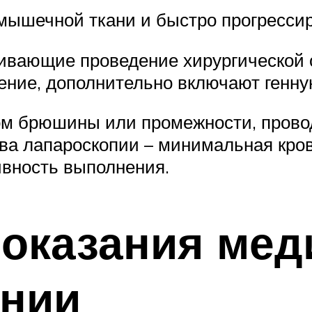
 мышечной ткани и быстро прогрессир
ивающие проведение хирургической о
ение, дополнительно включают генн
зом брюшины или промежности, прово
а лапароскопии – минимальная кров
ивность выполнения.
 оказания мед
ании