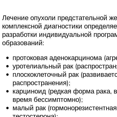
Лечение опухоли предстательной же
комплексной диагностики определяе
разработки индивидуальной програ
образований:
протоковая аденокарцинома (агр
уротелиальный рак (распространя
плоскоклеточный рак (развивает
распространения);
карциноид (редкая форма рака, 
время бессимптомно);
малый рак (гормонорезистентна
тестостерона);