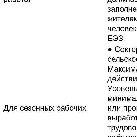
заполн
жителем
человек
ЕЭЗ.
● Секто
сельско
Максим
действи
Уровень
минимал
Для сезонных рабочих
или про
выработ
трудово