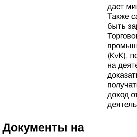
дает ми
Также с
быть за
Торгово
промыш
(KvK), 
на деят
доказат
получат
доход о
деятель
Документы на