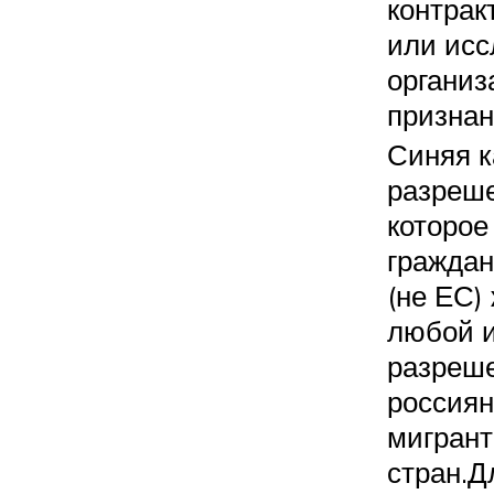
контрак
или исс
организ
признан
Синяя к
разреше
которое
граждан
(не ЕС)
любой и
разреше
россиян
мигрант
стран.Д