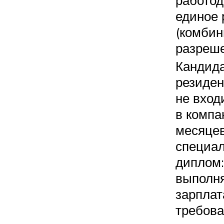
работод
единое
(комби
разреше
Кандида
резиден
не вход
в компа
месяцев
специал
диплом:
выполня
зарплат
требова