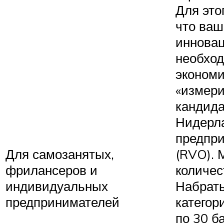
Для это
что ваш
иннова
необход
экономи
«измери
кандида
Нидерла
предпр
Для самозанятых,
(RVO). 
фрилансеров и
количес
индивидуальных
Набрать
предпринимателей
категор
по 30 б