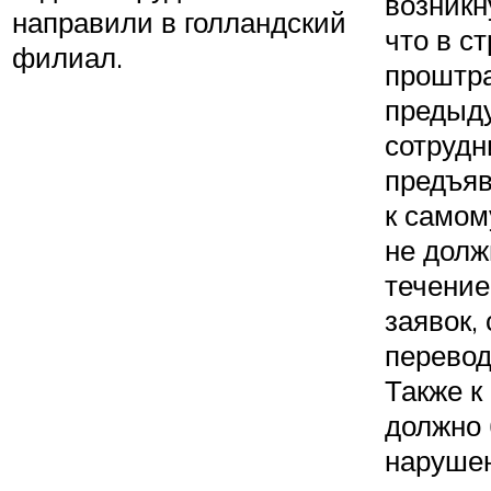
возникн
направили в голландский
что в с
филиал.
проштр
предыд
сотрудн
предъяв
к самом
не долж
течение
заявок,
перевод
Также к
должно 
нарушен