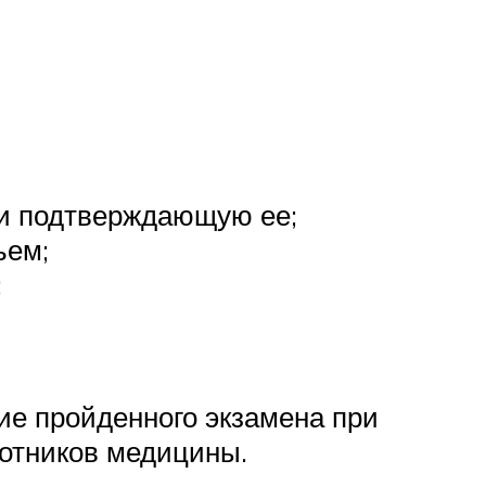
 и подтверждающую ее;
ьем;
;
е пройденного экзамена при
ботников медицины.