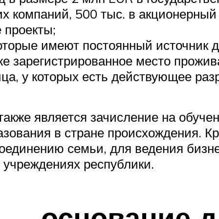
х компаний, 500 тыс. в акционерный
 проекты;
оторые имеют постоянный источник д
же зарегистрированное место прожива
а, у которых есть действующее раз
кже является зачисление на обучени
зования в стране происхождения. Кро
оединению семьи, для ведения бизн
 учреждениях республики.
— основание д