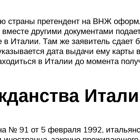
ию страны претендент на ВНЖ оформля
 вместе другими документами подае
 в Италии. Там же заявитель сдает 
 указывается дата выдачи ему карты
аходиться в Италии до момента получ
жданства Итал
на № 91 от 5 февраля 1992, итальян
 иностранца, законно проживающего