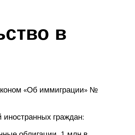
ьство в
законом «Об иммиграции» №
й иностранных граждан:
нные облигации, 1 млн в