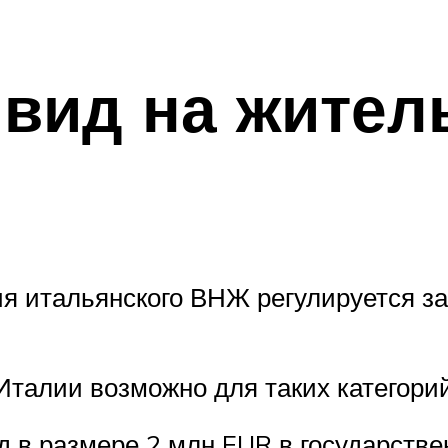
 вид на жител
ия итальянского ВНЖ регулируется 
талии возможно для таких категори
 в размере 2 млн EUR в государстве