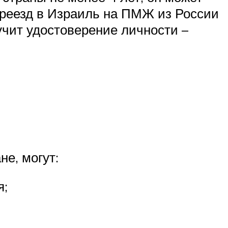
ереезд в Израиль на ПМЖ из России
учит удостоверение личности –
е, могут:
я;