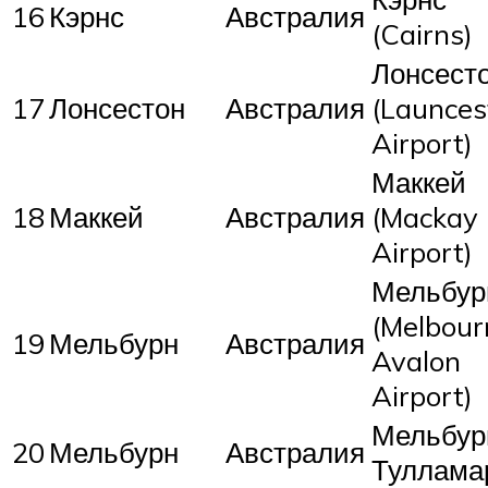
16
Кэрнс
Австралия
(Cairns)
Лонсест
17
Лонсестон
Австралия
(Launces
Airport)
Маккей
18
Маккей
Австралия
(Mackay
Airport)
Мельбур
(Melbour
19
Мельбурн
Австралия
Avalon
Airport)
Мельбур
20
Мельбурн
Австралия
Туллама