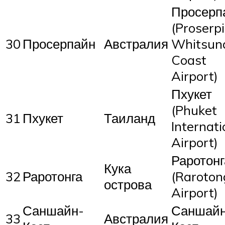
Просерп
(Proserp
30
Просерпайн
Австралия
Whitsun
Coast
Airport)
Пхукет
(Phuket
31
Пхукет
Таиланд
Internati
Airport)
Раротонг
Кука
32
Раротонга
(Raroton
острова
Airport)
Саншайн-
Саншайн
33
Австралия