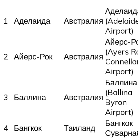
Аделаид
1
Аделаида
Австралия
(Adelaid
Airport)
Айерс-Р
(Ayers R
2
Айерс-Рок
Австралия
Connella
Airport)
Баллина
(Ballina
3
Баллина
Австралия
Byron
Airport)
Бангкок
4
Бангкок
Таиланд
Суварна