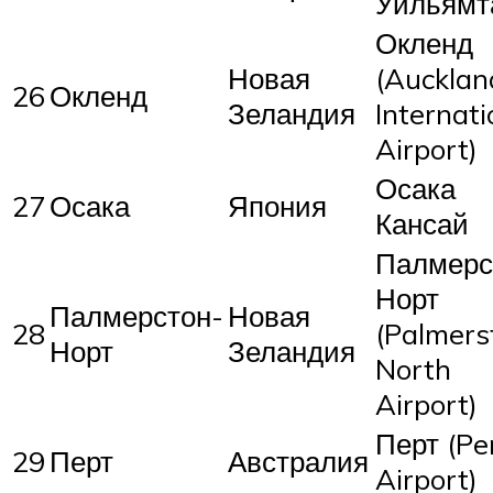
Уильямт
Окленд
Новая
(Aucklan
26
Окленд
Зеландия
Internati
Airport)
Осака
27
Осака
Япония
Кансай
Палмерс
Норт
Палмерстон-
Новая
28
(Palmers
Норт
Зеландия
North
Airport)
Перт (Pe
29
Перт
Австралия
Airport)