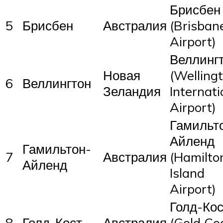
Брисбен
5
Брисбен
Австралия
(Brisban
Airport)
Веллинг
Новая
(Welling
6
Веллингтон
Зеландия
Internati
Airport)
Гамильт
Айленд
Гамильтон-
7
Австралия
(Hamilto
Айленд
Island
Airport)
Голд-Кос
8
Голд-Кост
Австралия
(Gold Co