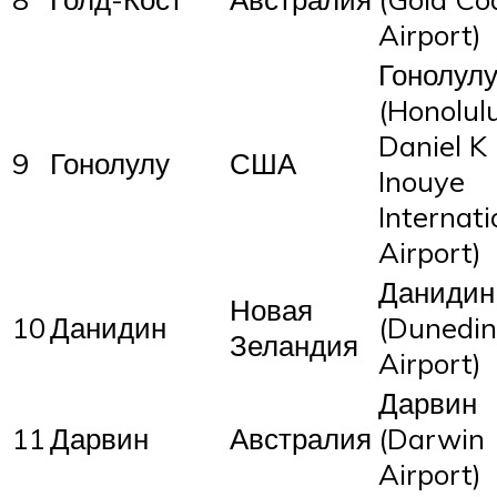
Airport)
Гонолул
(Honolul
Daniel K
9
Гонолулу
США
Inouye
Internati
Airport)
Данидин
Новая
10
Данидин
(Dunedin
Зеландия
Airport)
Дарвин
11
Дарвин
Австралия
(Darwin
Airport)