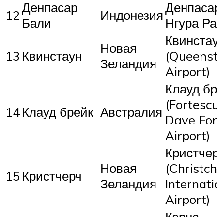
Денпасар
Денпаса
12
Индонезия
Бали
Нгура Р
Квинста
Новая
13
Квинстаун
(Queens
Зеландия
Airport)
Клауд бр
(Fortesc
14
Клауд брейк
Австралия
Dave For
Airport)
Кристче
Новая
(Christc
15
Кристчерч
Зеландия
Internati
Airport)
Кэрнс