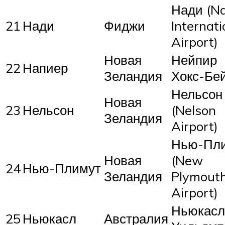
Нади (Na
21
Нади
Фиджи
Internati
Airport)
Новая
Нейпир
22
Напиер
Зеландия
Хокс-Бе
Нельсон
Новая
23
Нельсон
(Nelson
Зеландия
Airport)
Нью-Пл
Новая
(New
24
Нью-Плимут
Зеландия
Plymout
Airport)
Ньюкасл
25
Ньюкасл
Австралия