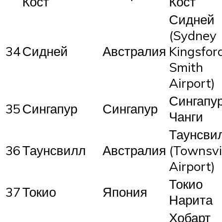
Кост
Кост
Сидней
(Sydney
34
Сидней
Австралия
Kingsfor
Smith
Airport)
Сингапу
35
Сингапур
Сингапур
Чанги
Таунсви
36
Таунсвилл
Австралия
(Townsvi
Airport)
Токио
37
Токио
Япония
Нарита
Хобарт