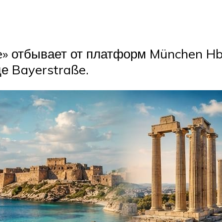
e» отбывает от платформ München Hbf
це Bayerstraße.