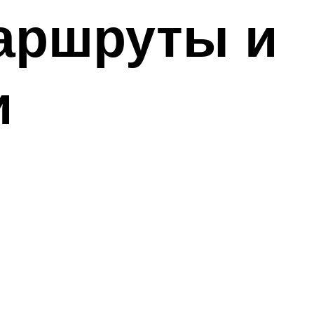
аршруты и
и