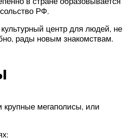
епенно в стране образовывается
осольство РФ.
 культурный центр для людей, не
бно, рады новым знакомствам.
ы
 крупные мегаполисы, или
ях: