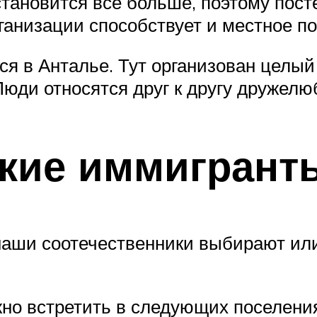
тановится все больше, поэтому пост
ганизации способствует и местное п
ся в Анталье. Тут организован целый
Люди относятся друг к другу дружелю
ские иммигрант
наши соотечественники выбирают или
но встретить в следующих поселени