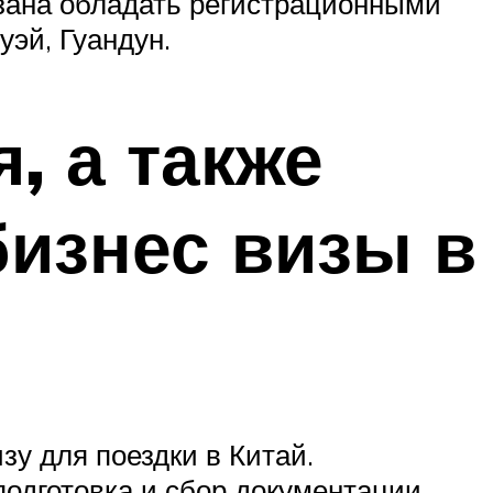
язана обладать регистрационными
уэй, Гуандун.
, а также
изнес визы в
зу для поездки в Китай.
одготовка и сбор документации,