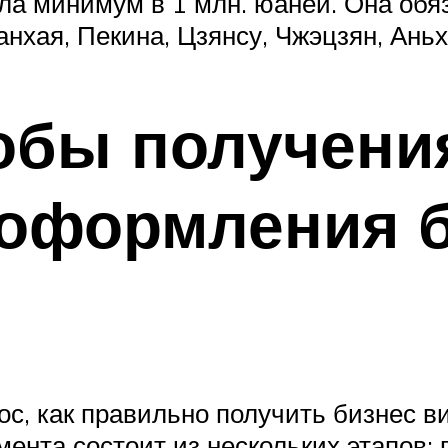
ла минимум в 1 млн. юаней. Она об
хая, Пекина, Цзянсу, Чжэцзян, Аньх
обы получения
 оформления б
с, как правильно получить бизнес ви
нта состоит из нескольких этапов: п