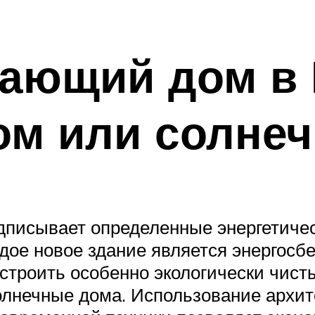
ающий дом в 
ом или солне
редписывает определенные энергетиче
ждое новое здание является энергос
остроить особенно экологически чист
лнечные дома. Использование архит