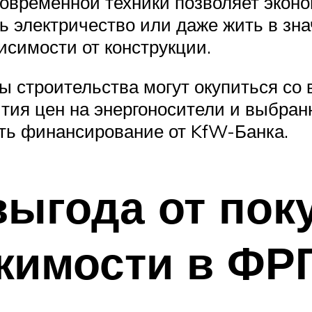
овременной техники позволяет эконо
ть электричество или даже жить в зн
исимости от конструкции.
 строительства могут окупиться со в
ития цен на энергоносители и выбра
ть финансирование от KfW-Банка.
ыгода от пок
жимости в ФР