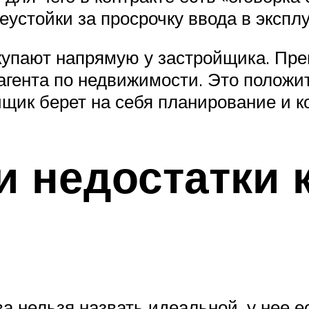
еустойки за просрочку ввода в экспл
упают напрямую у застройщика. Преи
агента по недвижимости. Это положи
ойщик берет на себя планирование и 
и недостатки 
а нельзя назвать идеальной, у нее е