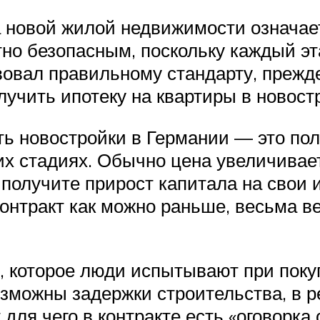
а новой жилой недвижимости означает
тно безопасным, поскольку каждый эт
вовал правильному стандарту, преж
лучить ипотеку на квартиры в новост
ь новостройки в Германии — это пол
их стадиях. Обычно цена увеличивае
 получите прирост капитала на свои
контракт как можно раньше, весьма в
, которое люди испытывают при покуп
озможны задержки строительства, в р
для чего в контракте есть «оговорка 