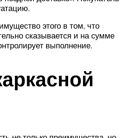
уатацию.
мущество этого в том, что
тельно сказывается и на сумме
контролирует выполнение.
каркасной
сть не только преимущества, но