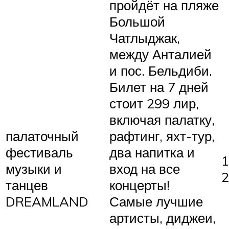
пройдёт на пляже
Большой
Чатлыджак,
между Анталией
и пос. Бельдиби.
Билет на 7 дней
стоит 299 лир,
включая палатку,
палаточный
рафтинг, яхт-тур,
фестиваль
два напитка и
1
музыки и
вход на все
2
танцев
концерты!
DREAMLAND
Самые лучшие
артисты, диджеи,