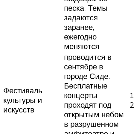
песка. Темы
задаются
заранее,
ежегодно
меняются
проводится в
сентябре в
городе Сиде.
Бесплатные
Фестиваль
концерты
1
культуры и
проходят под
2
искусств
открытым небом
в разрушенном
амфитеатре и