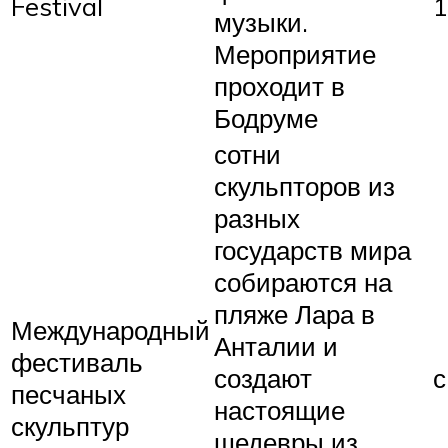
Festival
1
музыки.
Мероприятие
проходит в
Бодруме
сотни
скульпторов из
разных
государств мира
собираются на
пляже Лара в
Международный
Анталии и
фестиваль
создают
с
песчаных
настоящие
скульптур
шедевры из