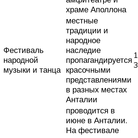
храме Аполлона
местные
традиции и
народное
Фестиваль
наследие
1
народной
пропагандируется
3
музыки и танца
красочными
представлениями
в разных местах
Анталии
проводится в
июне в Анталии.
На фестивале