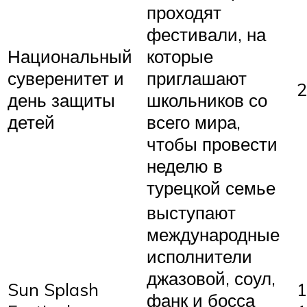
проходят
фестивали, на
Национальный
которые
суверенитет и
приглашают
2
день защиты
школьников со
детей
всего мира,
чтобы провести
неделю в
турецкой семье
выступают
международные
исполнители
джазовой, соул,
Sun Splash
1
фанк и босса