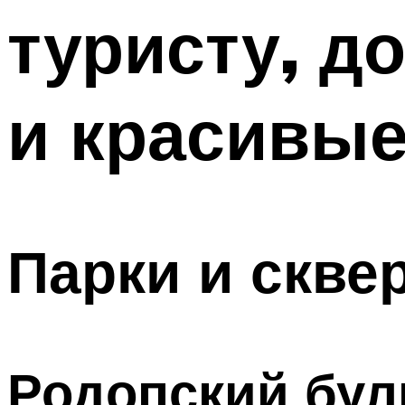
туристу, д
и красивые
Парки и скве
Родопский бул