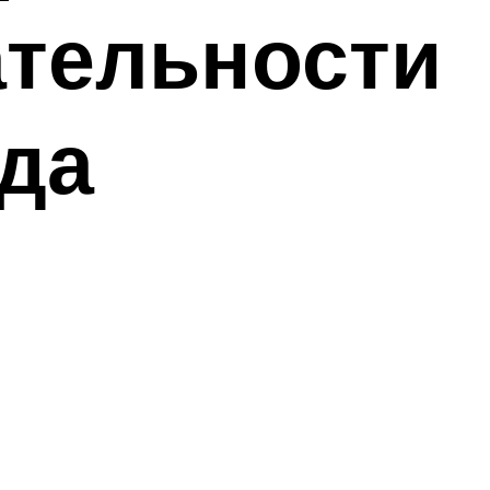
ательности
ода