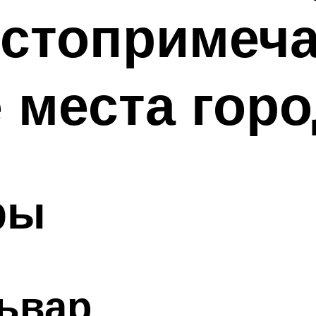
остопримеч
 места гор
ры
ьвар