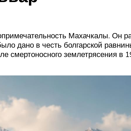
топримечательность Махачкалы. Он р
было дано в честь болгарской равни
е смертоносного землетрясения в 19