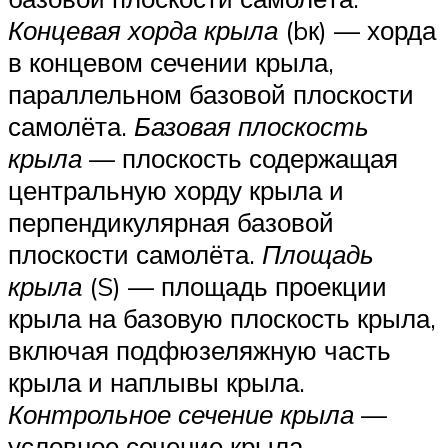
Концевая хорда крыла
(bк) — хорда
в концевом сечении крыла,
параллельном базовой плоскости
самолёта.
Базовая плоскость
крыла
— плоскость содержащая
центральную хорду крыла и
перпендикулярная базовой
плоскости самолёта.
Площадь
крыла
(S) — площадь проекции
крыла на базовую плоскость крыла,
включая подфюзеляжную часть
крыла и наплывы крыла.
Контрольное сечение крыла
—
условное сечение крыла