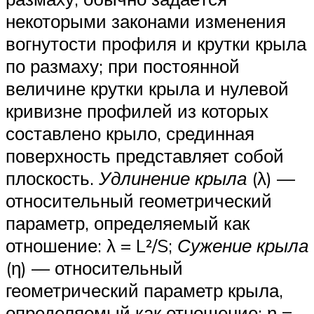
некоторыми законами изменения
вогнутости профиля и крутки крыла
по размаху; при постоянной
величине крутки крыла и нулевой
кривизне профилей из которых
составлено крыло, срединная
поверхность представляет собой
плоскость.
Удлинение крыла
(λ) —
относительный геометрический
параметр, определяемый как
отношение: λ = L²/S;
Сужение крыла
(η) — относительный
геометрический параметр крыла,
определяемый как отношение: η =