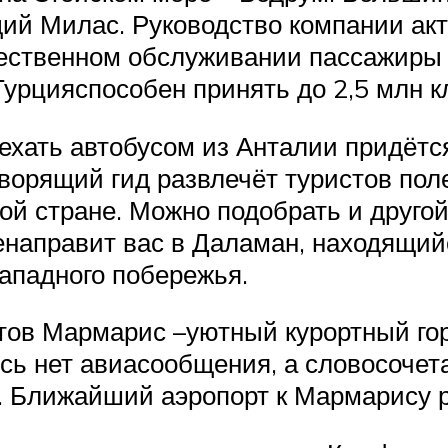
щий Милас. Руководство компании ак
ственном обслуживании пассажиры 
урцияспособен принять до 2,5 млн кл
 ехать автобусом из Анталии придётся
оворящий гид развлечёт туристов по
ой стране. Можно подобрать и друго
енаправит вас в Даламан, находящийс
ападного побережья.
ов Мармарис –уютный курортный гор
есь нет авиасообщения, а словосоче
. Ближайший аэропорт к Мармарису ра