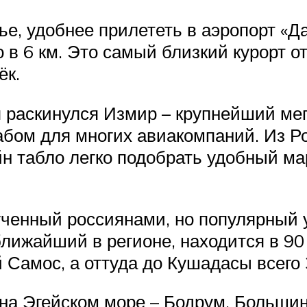
ье, удобнее прилететь в аэропорт «Д
 в 6 км. Это самый близкий курорт от
ёк.
я раскинулся Измир – крупнейший ме
абом для многих авиакомпаний. Из 
йн табло легко подобрать удобный ма
ученный россиянами, но популярный 
лижайший в регионе, находится в 90
 Самос, а оттуда до Кушадасы всего 
на Эгейском море – Бодрум. Большин