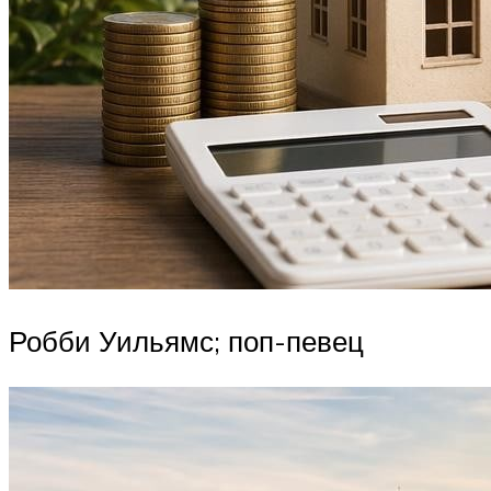
Робби Уильямс; поп-певец