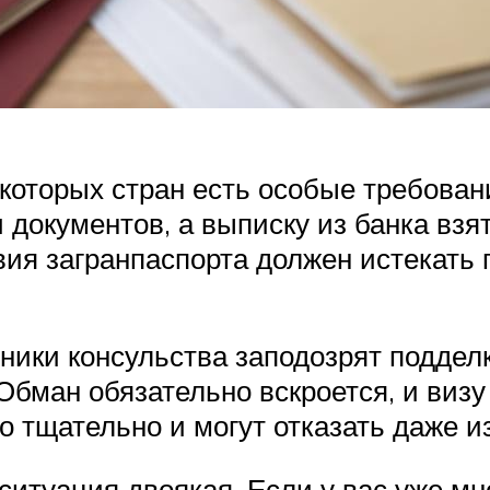
которых стран есть особые требован
и документов, а выписку из банка вз
вия загранпаспорта должен истекать
ники консульства заподозрят поддел
Обман обязательно вскроется, и визу
о тщательно и могут отказать даже и
ситуация двоякая. Если у вас уже мн