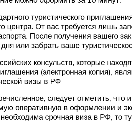
артного туристического приглашени
го центра. От вас требуется лишь зап
паспорта. После получения вашего за
 дня или забрать ваше туристическо
сийских консульств, которые находят
иглашения (электронная копия), явл
ческой визы в РФ
численное, следует отметить, что и
амую оперативную в оформлении и э
м необходима срочная виза в РФ, то т