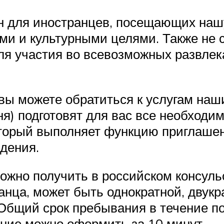
н для иностранцев, посещающих нашу
и и культурными целями. Также не ст
ля участия во всевозможных развлек
вы можете обратиться к услугам наш
ня) подготовят для вас все необход
торый выполняет функцию приглашени
ждения.
можно получить в российском консуль
нца, может быть однократной, двукрат
 Общий срок пребывания в течение п
ние можно оформить за 10 минут.