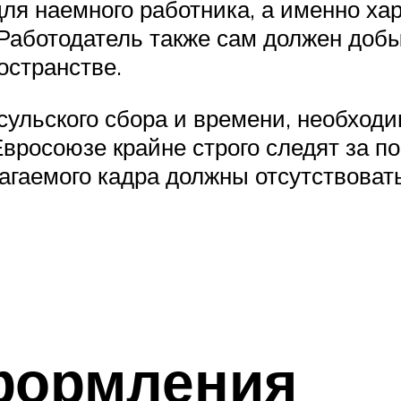
для наемного работника, а именно х
 Работодатель также сам должен добы
остранстве.
сульского сбора и времени, необходи
Евросоюзе крайне строго следят за п
лагаемого кадра должны отсутствоват
формления