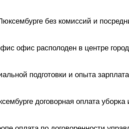
Люксембурге без комиссий и посредн
фис офис располоден в центре город
иальной подготовки и опыта зарплата
ембурге договорная оплата уборка и
ропе оплата по договоренности упра