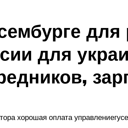
сембурге для 
сии для укра
средников, зар
тора хорошая оплата управлениегусе