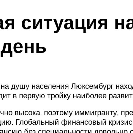
я ситуация н
 день
на душу населения Люксембург находи
дит в первую тройку наиболее разви
очно высока, поэтому иммигранту, пр
цию. Глобальный финансовый кризис 
кансию без специальности довольно