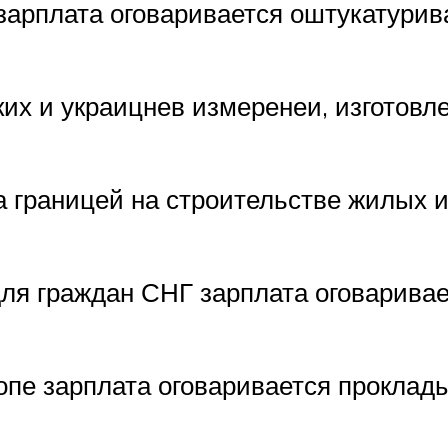
 зарплата оговаривается оштукатури
ких и украицнев измеренеи, изготовл
а границей на строительстве жилых 
ля граждан СНГ зарплата оговаривае
опе зарплата оговаривается проклад