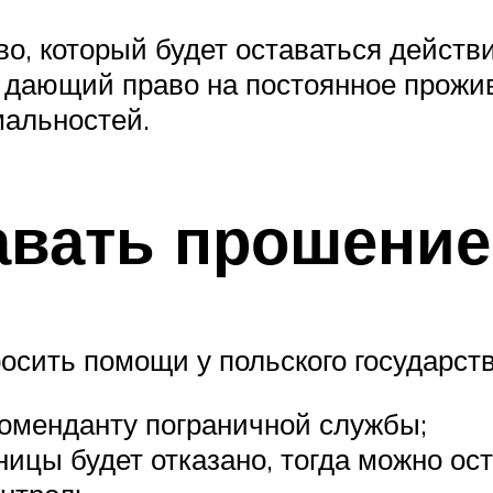
о, который будет оставаться действи
т, дающий право на постоянное прож
альностей.
давать прошение
осить помощи у польского государст
коменданту пограничной службы;
ницы будет отказано, тогда можно ос