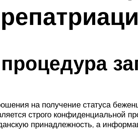
 репатриац
 процедура за
рошения на получение статуса беженц
является строго конфиденциальной пр
данскую принадлежность, а информа