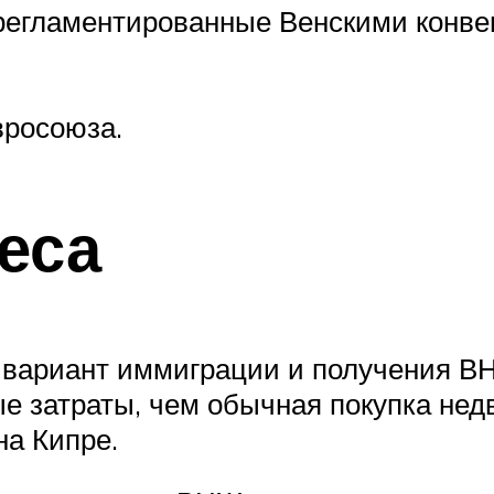
регламентированные Венскими конве
вросоюза.
еса
 вариант иммиграции и получения В
е затраты, чем обычная покупка нед
на Кипре.