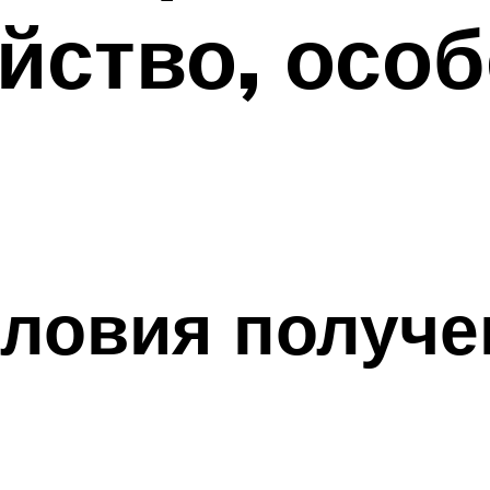
йство, осо
словия получ