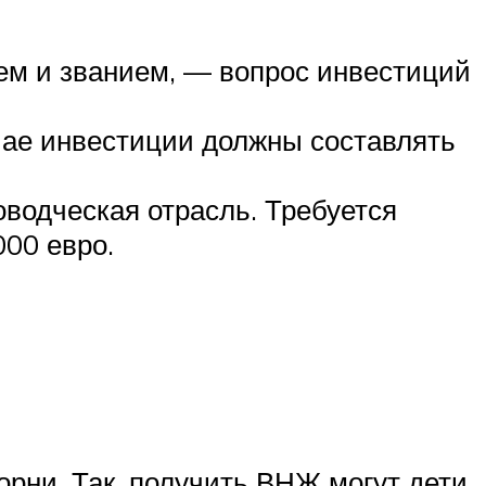
ем и званием, — вопрос инвестиций
чае инвестиции должны составлять
водческая отрасль. Требуется
000 евро.
рни. Так, получить ВНЖ могут дети,