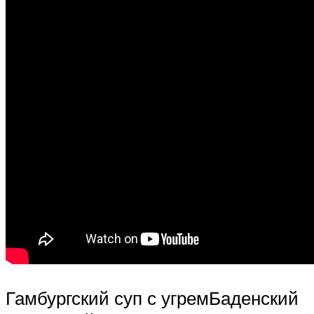
Гамбургский суп с угремБаденский