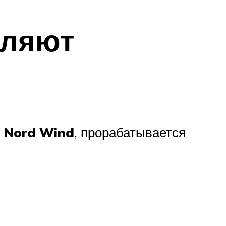
вляют
я
Nord
Wind
, прорабатывается