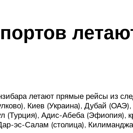
опортов лета
анзибара летают прямые рейсы из сл
ково), Киев (Украина), Дубай (ОАЭ),
ул (Турция), Адис-Абеба (Эфиопия), к
Дар-эс-Салам (столица), Килиманджа