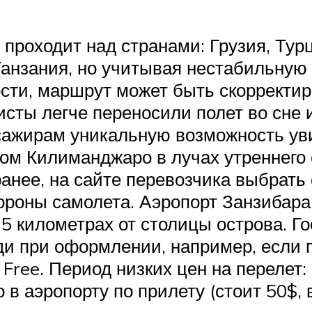
роходит над странами: Грузия, Турц
Танзания, но учитывая нестабильную
ности, маршрут может быть скорректи
исты легче переносили полет во сне 
ссажирам уникальную возможность ув
ом Килиманджаро в лучах утреннего с
анее, на сайте перевозчика выбрать 
ороны самолета. Аэропорт Занзибара
 5 километрах от столицы острова. Г
ди при оформлении, например, если 
 Free. Период низких цен на переле
 в аэропорту по прилету (стоит 50$,