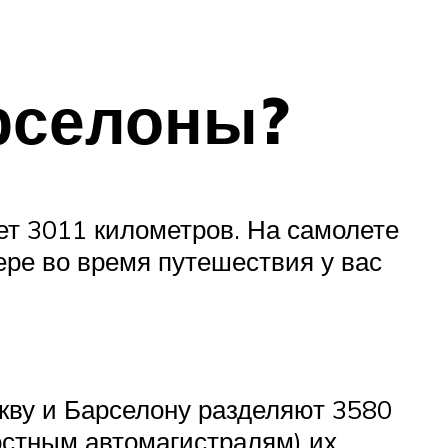
рселоны?
ет 3011 километров. На самолете
ере во время путешествия у вас
кву и Барселону разделяют 3580
остным автомагистралям) их