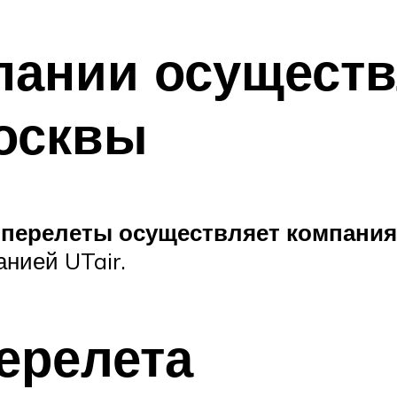
пании осущест
осквы
)
перелеты осуществляет компани
нией UTair.
ерелета