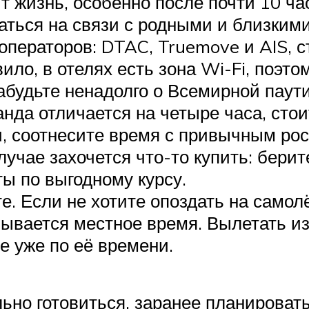
т жизнь, особенно после почти 10 ча
аться на связи с родными и близкими
операторов: DTAC, Truemove и AIS, 
вило, в отелях есть зона Wi-Fi, поэт
забудьте ненадолго о Всемирной паут
да отличается на четыре часа, стои
и, соотнесите время с привычным ро
учае захочется что-то купить: берит
ы по выгодному курсу.
. Если не хотите опоздать на самолё
ывается местное время. Вылетать из
те уже по её времени.
ьно готовиться, заранее планироват