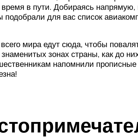
и время в пути. Добираясь напрямую,
ы подобрали для вас список авиаком
 всего мира едут сюда, чтобы поваля
знаменитых зонах страны, как до них
ественникам напомнили прописные 
езна!
остопримечате