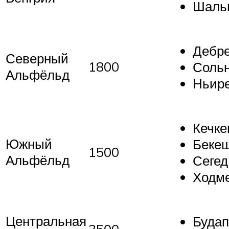
Шальг
Дебре
Северный
1800
Сольн
Альфёльд
Ньир
Кечке
Южный
Бекеш
1500
Альфёльд
Сегед
Ходм
Центральная
Будап