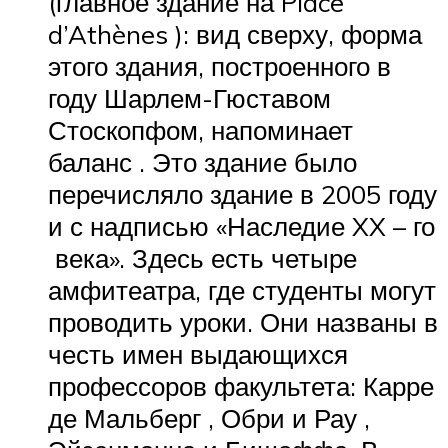
(главное здание на Place
d’Athènes ): вид сверху, форма
этого здания, построенного в
году Шарлем-Гюставом
Стоскопфом, напоминает
баланс . Это здание было
перечисляло здание в 2005 году
и с надписью «Наследие
XX – го
века». Здесь есть четыре
амфитеатра, где студенты могут
проводить уроки. Они названы в
честь имен выдающихся
профессоров факультета: Карре
де Мальберг , Обри и Рау ,