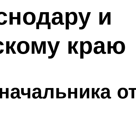
снодару и
скому краю
начальника о