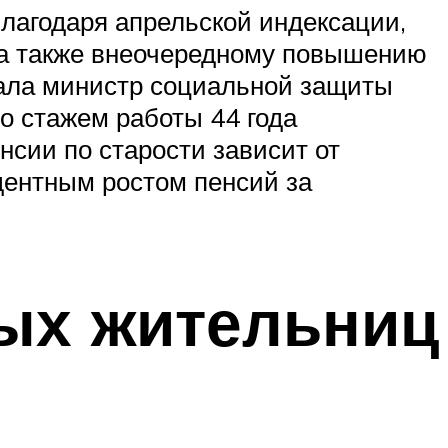
Благодаря апрельской индексации,
, а также внеочередному повышению
азала министр социальной защиты
со стажем работы 44 года
нсии по старости зависит от
дентным ростом пенсий за
лых жительниц