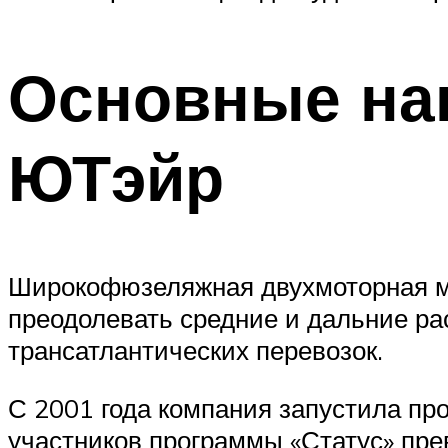
Основные на
ЮТэйр
Широкофюзеляжная двухмоторная мо
преодолевать средние и дальние ра
трансатлантических перевозок.
С 2001 года компания запустила пр
участников программы «Статус» пре