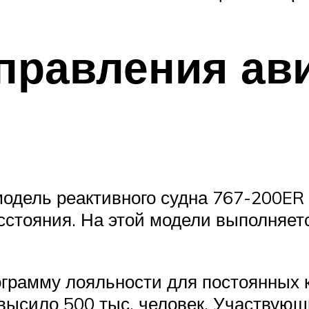
правления ав
дель реактивного судна 767-200ER
сстояния. На этой модели выполняе
ограмму лояльности для постоянных к
высило 500 тыс. человек. Участвующ