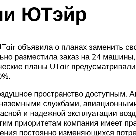
ии ЮТэйр
Tair объявила о планах заменить сво
льно разместила заказ на 24 машины,
ические планы UTair предусматривал
0%.
здушное пространство доступным. А
 наземными службами, авиационным
сной и надежной эксплуатации возд
этим приоритетам компания имеет пр
рения постоянно изменяющихся потре