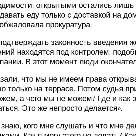
одимости, открытыми остались лишь
вать еду только с доставкой на дом
 обжаловала прокуратура.
подтверждать законность введения жес
ний находятся под контролем, подо
пании. В этот момент люди окончате
азали, что мы не имеем права открыв
о только на террасе. Потом судья пр
жем, а чего мы не можем? Где и как 
аться. Это же непросто делается».
е знаю, кого мне слушать и что мне д
ками. Как я могу этого не делать? Ка