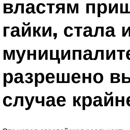
властям приш
гайки, стала 
муниципалите
разрешено вы
случае крайн