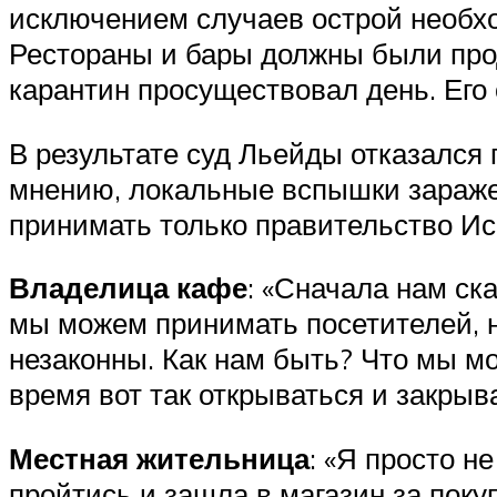
исключением случаев острой необх
Рестораны и бары должны были прода
карантин просуществовал день. Его
В результате суд Льейды отказался 
мнению, локальные вспышки зараже
принимать только правительство Ис
Владелица кафе
: «Сначала нам ск
мы можем принимать посетителей, н
незаконны. Как нам быть? Что мы мо
время вот так открываться и закрыв
Местная жительница
: «Я просто н
пройтись и зашла в магазин за покуп