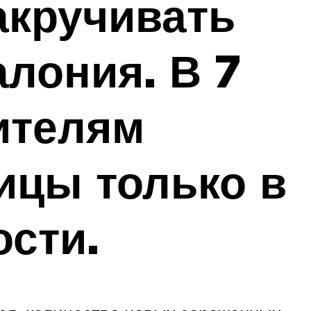
акручивать
алония. В 7
ителям
ицы только в
ости.