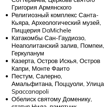
Григория Армянского
Религиозный комплекс Санта-
Кьяра, Археологический музей,
Пиццерия DaMichele
Катакомбы Сан-Гаудиозо,
Неаполитанский залив, Помпеи,
Геркуланум
Казерта, Остров Искья, Остров
Капри, Монте Фаито
Пестум, Салерно,
Амальфитана, Поццуоли, Улица
Spaccanapoli
Обелиск святому Доменику,
статуя Нила, памятник