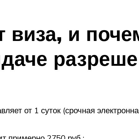
 виза, и поче
ыдаче разреш
яет от 1 суток (срочная электронная
ит примерно 2750 руб.;