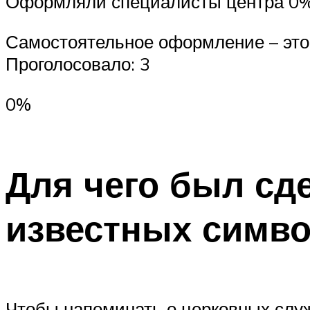
Оформляли специалисты центра 0
Самостоятельное оформление – это
Проголосовало: 3
0%
Для чего был сд
известных симв
Чтобы напоминать о церковных слу