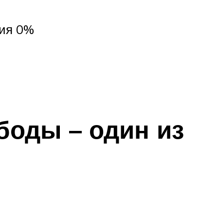
ния 0%
боды – один из