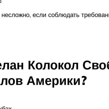
%
 несложно, если соблюдать требова
елан Колокол Сво
олов Америки?
жбах