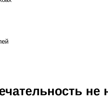
лей
ечательность не 