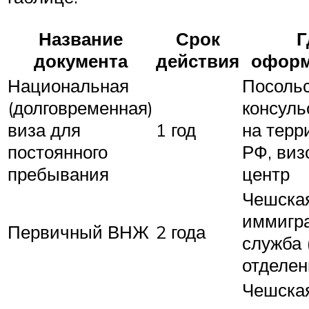
Название
Срок
Г
документа
действия
оформ
Национальная
Посольс
(долговременная)
консуль
виза для
1 год
на терр
постоянного
РФ, ви
пребывания
центр
Чешска
иммигр
Первичный ВНЖ
2 года
служба 
отделе
Чешска