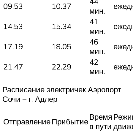
44
09.53
10.37
ежед
мин.
41
14.53
15.34
ежед
мин.
46
17.19
18.05
ежед
мин.
42
21.47
22.29
ежед
мин.
Расписание электричек Аэропорт
Сочи – г. Адлер
Время
Режи
Отправление
Прибытие
в пути
движ