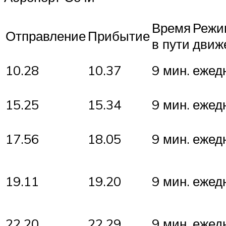
Время
Режи
Отправление
Прибытие
в пути
движ
10.28
10.37
9 мин.
ежед
15.25
15.34
9 мин.
ежед
17.56
18.05
9 мин.
ежед
19.11
19.20
9 мин.
ежед
22.20
22.29
9 мин.
ежед