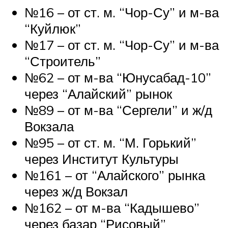
№16 – от ст. м. “Чор-Су” и м-ва
“Куйлюк”
№17 – от ст. м. “Чор-Су” и м-ва
“Строитель”
№62 – от м-ва “Юнусабад-10”
через “Алайский” рынок
№89 – от м-ва “Сергели” и ж/д
Вокзала
№95 – от ст. м. “М. Горький”
через Институт Культуры
№161 – от “Алайского” рынка
через ж/д Вокзал
№162 – от м-ва “Кадышево”
через базар “Рисовый”