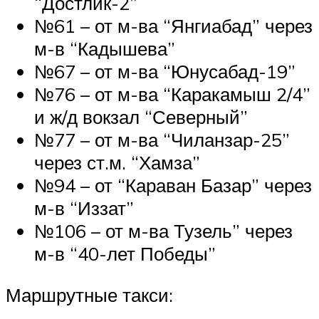
“Достлик-2”
№61 – от м-ва “Янгиабад” через
м-в “Кадышева”
№67 – от м-ва “Юнусабад-19”
№76 – от м-ва “Каракамыш 2/4”
и ж/д вокзал “Северный”
№77 – от м-ва “Чиланзар-25”
через ст.м. “Хамза”
№94 – от “Караван Базар” через
м-в “Иззат”
№106 – от м-ва Тузель” через
м-в “40-лет Победы”
Маршрутные такси: