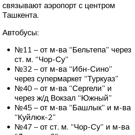
связывают аэропорт с центром
Ташкента.
Автобусы:
№11 – от м-ва “Бельтепа” через
ст. м. “Чор-Су”
№32 – от м-ва “Ибн-Сино”
через супермаркет “Туркуаз”
№40 – от м-ва “Сергели” и
через ж/д Вокзал “Южный”
№45 – от м-ва “Башлык” и м-ва
“Куйлюк-2”
№47 – от ст. м. “Чор-Су” и м-ва