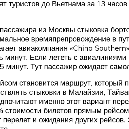
т туристов до Вьетнама за 13 часов 
пассажира из Москвы стыковка борто
имальное времяпрепровождение в пут
лагает авиакомпания «China Southern
ь минут. Если лететь с авиалиниями «
5 минут. Тут пассажир ожидает самол
сом становится маршрут, который пр
влять стыковки в Малайзии, Тайване
почитают именно этот вариант переле
% стоимости билетов прямым рейсом.
 перелет и ожидания других рейсов.
та.