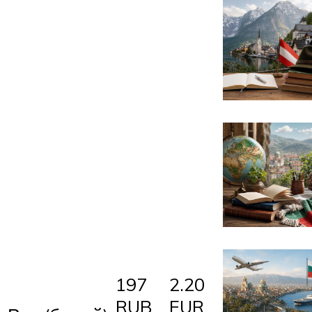
197
2.20
RUB
EUR