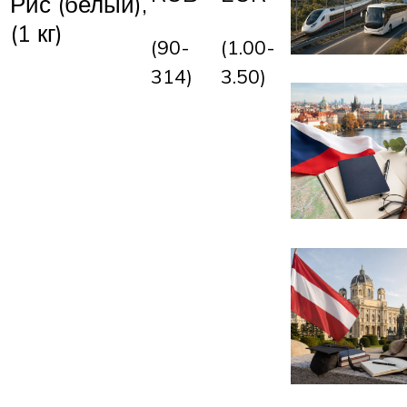
Рис (белый),
(1 кг)
(90-
(1.00-
314)
3.50)