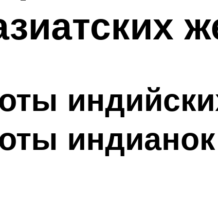
 азиатских 
оты индийских
оты индианок