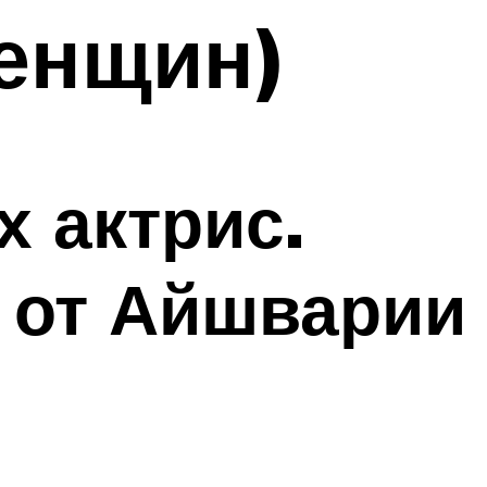
женщин)
 актрис.
 от Айшварии