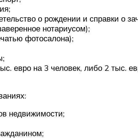
ия;
етельство о рождении и справки о з
заверенное нотариусом);
ечатью фотосалона);
ы;
с. евро на 3 человек, либо 2 тыс. ев
ваниях:
ов недвижимости;
ражданином;