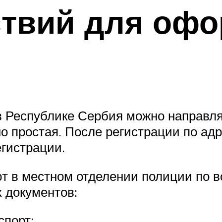
ствий для оф
 в Республике Сербия можно направл
о простая. После регистрации по а
егистрации.
 в местном отделении полиции по в
х документов:
спорт;