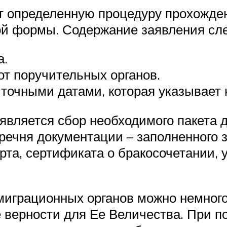
т определенную процедуру прохожден
ой формы. Содержание заявления сл
а.
т поручительных органов.
чными датами, которая указывает н
ляется сбор необходимого пакета д
речня документации – заполненного з
рта, сертификата о бракосочетании,
миграционных органов можно немного
ве верности для Ее Величества. При 