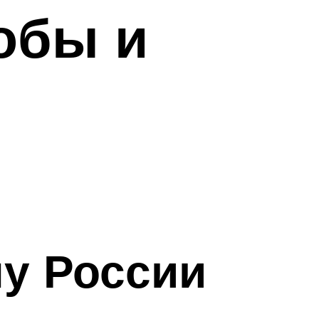
обы и
у России