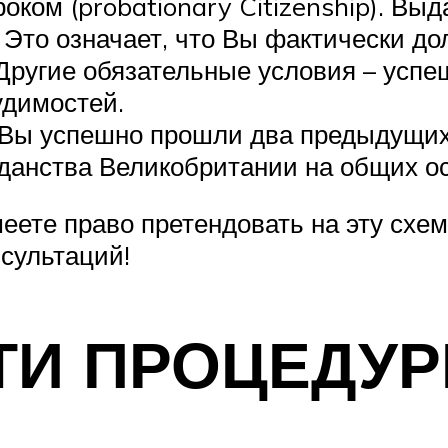
ком (probationary Citizenship). Выда
Это означает, что Вы фактически дол
Другие обязательные условия – успе
удимостей.
 Вы успешно прошли два предыдущих 
данства Великобритании на общих о
еете право претендовать на эту схе
сультаций!
ТИ ПРОЦЕДУ