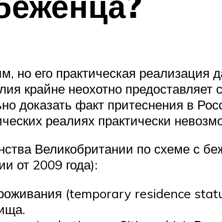
 беженца?
м, но его практическая реализация д
глия крайне неохотно предоставляет 
но доказать факт притеснения в Рос
ических реалиях практически невозм
ства Великобритании по схеме с беже
и от 2009 года):
оживания (temporary residence statu
ища.