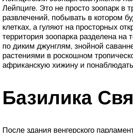
Лейпциге. Это не просто зоопарк в 
развлечений, побывать в котором бу
клетках, а гуляют на просторных от
территория зоопарка разделена на т
по диким джунглям, знойной саванн
растениями в роскошном тропическом
африканскую хижину и понаблюдать 
Базилика Свя
После здания венгерского парламе