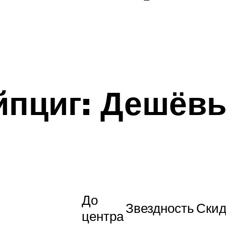
ейпциг: Дешёв
До
Звездность
Скид
центра