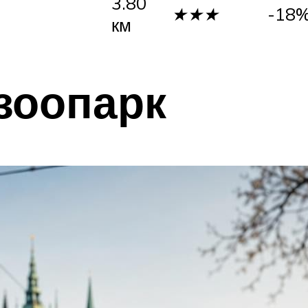
3.80
★★★
-18
км
зоопарк