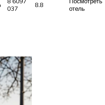
8 6097
Посмотреть
%
8.8
037
отель