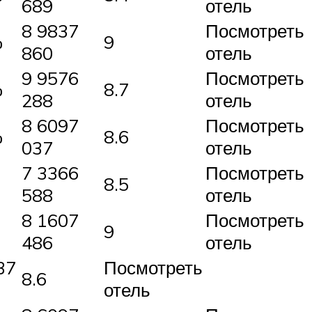
689
отель
8 9837
Посмотреть
%
9
860
отель
9 9576
Посмотреть
%
8.7
288
отель
8 6097
Посмотреть
%
8.6
037
отель
7 3366
Посмотреть
8.5
588
отель
8 1607
Посмотреть
9
486
отель
37
Посмотреть
8.6
отель