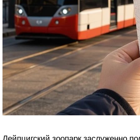
Лейпцигский зоопарк заслуженно по