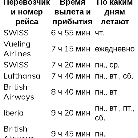
Перевозчик
Время
По каким
и номер
вылета и
дням
рейса
прибытия
летают
SWISS
6 ч 55 мин
чт.
Vueling
7 ч 15 мин
ежедневно
Airlines
SWISS
7 ч 20 мин
пн., ср.
Lufthansa
7 ч 40 мин
пн., вт., сб.
British
8 ч 40 мин
пн., вт.
Airways
пн., вт., пт.,
Iberia
9 ч 20 мин
сб.
British
9 ч 45 мин
пн.