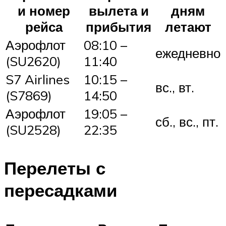
и номер
вылета и
дням
рейса
прибытия
летают
Аэрофлот
08:10 –
ежедневно
(SU2620)
11:40
S7 Airlines
10:15 –
вс., вт.
(S7869)
14:50
Аэрофлот
19:05 –
сб., вс., пт.
(SU2528)
22:35
Перелеты с
пересадками