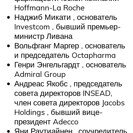
Hoffmann-La Roche
Наджиб Микати , основатель
Investcom , бывший премьер-
министр Ливана
Вольфганг Маргер , основатель
и председатель Octapharma
Генри Энгельгардт , основатель
Admiral Group
Андреас Якобс , председатель
совета директоров INSEAD,
член совета директоров Jacobs
Holdings , бывший вице-
президент Adecco
Яни Раутиайнен , соучредитель