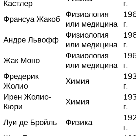
Кастлер
г.
Физиология
19
Франсуа Жакоб
или медицина
г.
Физиология
19
Андре Львофф
или медицина
г.
Физиология
19
Жак Моно
или медицина
г.
Фредерик
19
Химия
Жолио
г.
Ирен Жолио-
19
Химия
Кюри
г.
19
Луи де Бройль
Физика
г.