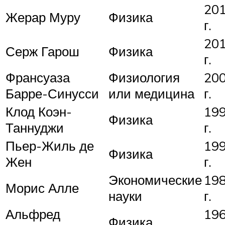
20
Жерар Муру
Физика
г.
20
Серж Гарош
Физика
г.
Франсуаза
Физиология
20
Барре-Синусси
или медицина
г.
Клод Коэн-
19
Физика
Таннуджи
г.
Пьер-Жиль де
19
Физика
Жен
г.
Экономические
19
Морис Алле
науки
г.
Альфред
19
Физика