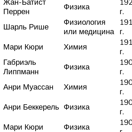
Жан-Батист
19
Физика
Перрен
г.
Физиология
19
Шарль Рише
или медицина
г.
19
Мари Кюри
Химия
г.
Габриэль
19
Физика
Липпманн
г.
19
Анри Муассан
Химия
г.
19
Анри Беккерель
Физика
г.
19
Мари Кюри
Физика
г.