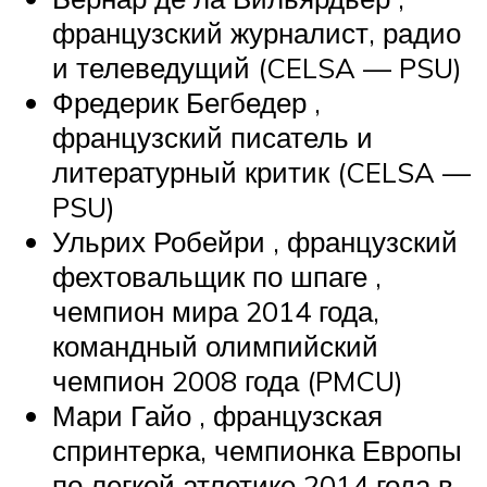
французский журналист, радио
и телеведущий (CELSA — PSU)
Фредерик Бегбедер ,
французский писатель и
литературный критик (CELSA —
PSU)
Ульрих Робейри , французский
фехтовальщик по
шпаге
,
чемпион мира 2014 года,
командный олимпийский
чемпион 2008 года (PMCU)
Мари Гайо , французская
спринтерка, чемпионка Европы
по легкой атлетике 2014 года в