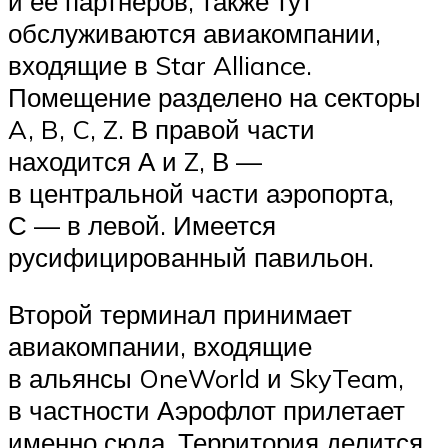
и её партнеров, также тут
обслуживаются авиакомпании,
входящие в Star Alliance.
Помещение разделено на секторы
A, B, C, Z. В правой части
находится А и Z, В —
в центральной части аэропорта,
С — в левой. Имеется
русифицированный павильон.
Второй терминал принимает
авиакомпании, входящие
в альянсы OneWorld и SkyTeam,
в частности Аэрофлот прилетает
именно сюда. Территория делится