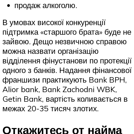
продаж алкоголю.
В умовах високої конкуренції
підтримка «старшого брата» буде не
зайвою. Дещо незвичною справою
можна назвати організацію
відділення фінустанови по протекції
одного з банків. Надання фінансової
франшизи практикують Bank BPH,
Alior bank, Bank Zachodni WBK,
Getin Bank, вартість коливається в
межах 20-35 тисяч злотих.
Откажитесь от найма