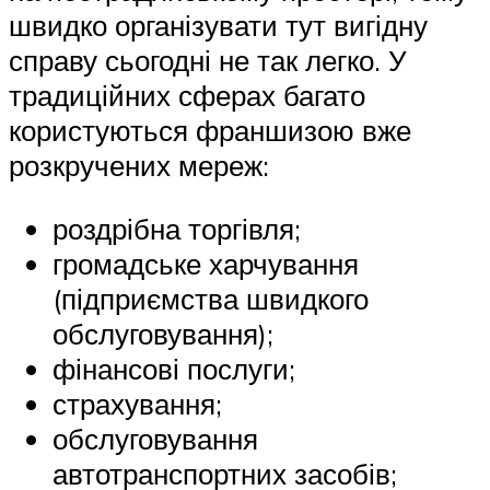
швидко організувати тут вигідну
справу сьогодні не так легко. У
традиційних сферах багато
користуються франшизою вже
розкручених мереж:
роздрібна торгівля;
громадське харчування
(підприємства швидкого
обслуговування);
фінансові послуги;
страхування;
обслуговування
автотранспортних засобів;